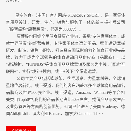
ABOUT
星空体育·（中国）官方网站-STARSKY SPORT ，是一家集体
育用品设计、研发、生产、销售与服务于一体的新三板挂牌公司
（股票简称“康莱股份”，代码为830877）。
康莱股份围绕全民健身健康产业链，秉承“专注家庭体育，成
就世界健康”的经营宗旨，专注家用体育运动用品、智能运动器械
研发、制造、销售与服务，打造具有国际影响力的体育行业领先品
牌，致力于成为全球领先的体育运动用品供应商（品牌商）。以
“运动神”、“IUNNDS”等体育用品品牌营销及服务为主线，通过“互
联网+”，实行“境外+境内，线上+线下”全渠道运营。
公司主要产品包括篮球架、乒乓球桌、力量器械等，全球销
量均位居前列。
线下渠道，我们的客户涵盖众多全球体育用品知名
品牌商及世界500强企业。
线上渠道，Amazon
、Walmart等
平台相
关类目Top50中,我们的产品长期占比50%左右。凭借产品研发生产
及业务管理等方面的创新优势，公司已经进入了美国Academy、德
国Aldi和Lidl、澳大利亚K-mart、加拿大Canadian Tir···
了解更多>>