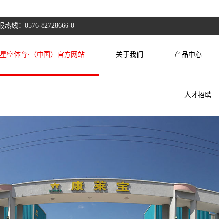
：0576-82728666-0
星空体育·（中国）官方网站
关于我们
产品中心
人才招聘